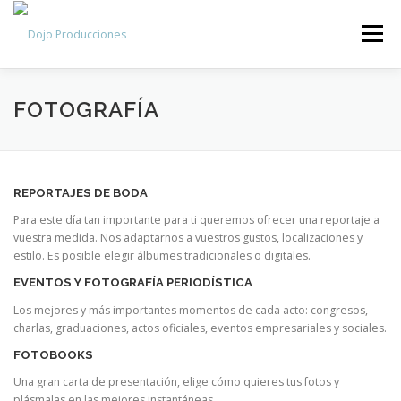
Saltar
al
Menú
contenido
INICIO
SERVICIOS
PORTFOLIO
GALERÍA
FOTOGRAFÍA
NOTICIAS
CONTACTO
REPORTAJES DE BODA
Para este día tan importante para ti queremos ofrecer una reportaje a
vuestra medida. Nos adaptarnos a vuestros gustos, localizaciones y
estilo. Es posible elegir álbumes tradicionales o digitales.
EVENTOS Y FOTOGRAFÍA PERIODÍSTICA
Los mejores y más importantes momentos de cada acto: congresos,
charlas, graduaciones, actos oficiales, eventos empresariales y sociales.
FOTOBOOKS
Una gran carta de presentación, elige cómo quieres tus fotos y
plásmalas en las mejores instantáneas.