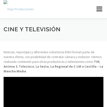
Saltar
al
Menú
contenido
INICIO
SERVICIOS
PORTFOLIO
GALERÍA
CINE Y TELEVISIÓN
NOTICIAS
CONTACTO
Noticias, reportajes y diferentes coberturas ENG forman parte de
nuestra oferta, con posibilidad de contratar cámara y redactor. Hemos
realizado contenido para otras productoras o televisiones como
TVE,
Antena 3, Telecinco, La Sexta, La Regional de C-LM o Castilla – La
Mancha Media
.