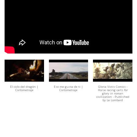
El ciclo del dragón |
Eso me gusta de ti |
Gloria Victis Comics -
Cortometraje
Cortometraje
Horse racing carts for
glory in roman
civilization - Published
by Le Lombard