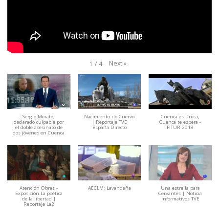
Next
»
1
/
4
Sergio Morate,
Nacimiento río Cuervo
Cuenca es única,
declarado culpable por
| Reportaje TVE
Cuenca te espera -
el doble asesinato de
España Directo
FITUR 2018
dos jóvenes en Cuenca
Atención Obras -
AECLM: Lavandaña
Una estrella para
Exposición La poética
Cervantes | Noticia
de la libertad |
Informativos TVE
Reportaje La2