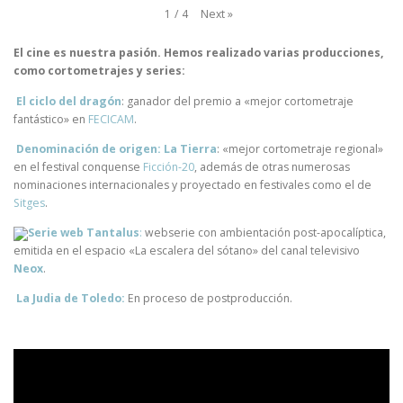
Next
»
1
/
4
El cine es nuestra pasión. Hemos realizado varias producciones,
como cortometrajes y series:
El ciclo del dragón
: ganador del premio a «mejor cortometraje
fantástico» en
FECICAM
.
Denominación de origen: La Tierra
: «mejor cortometraje regional»
en el festival conquense
Ficción-20
, además de otras numerosas
nominaciones internacionales y proyectado en festivales como el de
Sitges
.
Serie web Tantalus
:
webserie con ambientación post-apocalíptica,
emitida en el espacio «La escalera del sótano» del canal televisivo
Neox
.
La Judia de Toledo:
En proceso de postproducción.