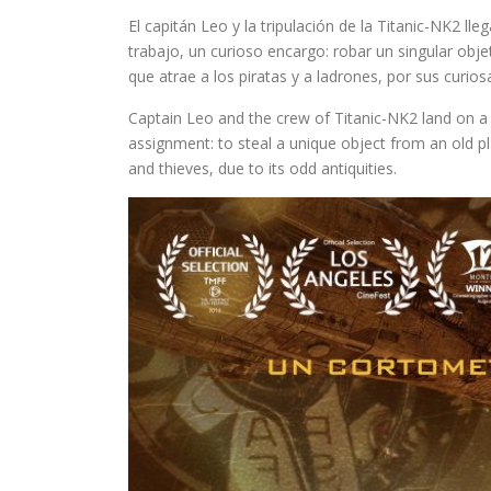
El capitán Leo y la tripulación de la Titanic-NK2 l
trabajo, un curioso encargo: robar un singular obj
que atrae a los piratas y a ladrones, por sus curio
Captain Leo and the crew of Titanic-NK2 land on a s
assignment: to steal a unique object from an old p
and thieves, due to its odd antiquities.