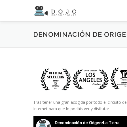
Saltar
al
contenido
DENOMINACIÓN DE ORIGEN
Tras tener una gran acogida por todo el circuito de
Internet para que lo podáis ver y disfrutar.