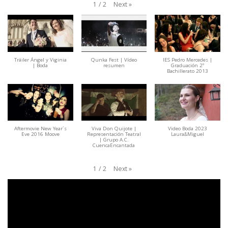
Next
»
1
/
2
Tráiler Ángel y Viginia
Qunka Fest | Vídeo
IES Pedro Mercedes |
| Boda
resumen
Graduación 2º
Bachillerato 2013
Aftermovie New Year´s
Viva Don Quijote |
Video Boda 2023
Eve 2016 Moove
Representación Teatral
Laura&Miguel
| Grupo A.C.
CuencaEncantada
Next
»
1
/
2