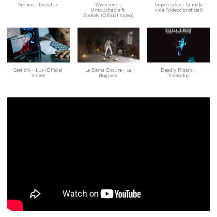
Stelion - Tantalus
Weezsims -
Impensable - La mala
Untouchable ft.
vida (Videoclip oficial)
StelioN (Official Video)
StelioN - iLuv (Official
La Dama Oscura - La
Deadly Riders |
Video)
Hoguera
Videoclip