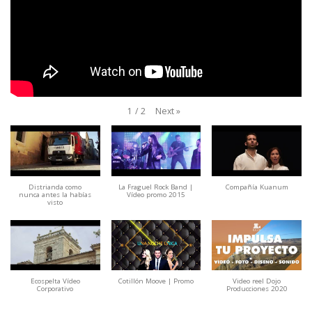
Next
»
1
/
2
Distrianda como
La Fraguel Rock Band |
Compañía Kuanum
nunca antes la habías
Vídeo promo 2015
visto
Ecospelta Vídeo
Cotillón Moove | Promo
Video reel Dojo
Corporativo
Producciones 2020