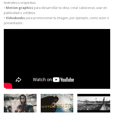
teatrales u orquestas.
•
Motion graphics
para desarrollar tu idea, crear cabeceras, usar en
publicidad o créditos.
•
Videobooks
para promocionar tu imagen, por ejemplo, como actor o
presentador.