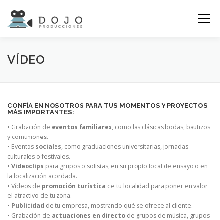
Saltar
al
Menú
contenido
INICIO
SERVICIOS
PORTFOLIO
GALERÍA
VÍDEO
NOTICIAS
CONTACTO
CONFÍA EN NOSOTROS PARA TUS MOMENTOS Y PROYECTOS
MÁS IMPORTANTES:
• Grabación de
eventos familiares
, como las clásicas bodas, bautizos
y comuniones.
• Eventos
sociales
, como graduaciones universitarias, jornadas
culturales o festivales.
•
Videoclips
para grupos o solistas, en su propio local de ensayo o en
la localización acordada.
• Vídeos de
promoción turística
de tu localidad para poner en valor
el atractivo de tu zona.
•
Publicidad
de tu empresa, mostrando qué se ofrece al cliente.
• Grabación de
actuaciones en directo
de grupos de música, grupos