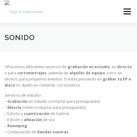
Saltar
al
Menú
contenido
INICIO
SERVICIOS
PORTFOLIO
GALERÍA
SONIDO
NOTICIAS
CONTACTO
Ofrecemos diferentes servicios de
grabación en estudio
, en
directo
o para
cortometrajes
, además de
alquiler de equipo
, con o sin
técnico, para pequeños eventos. Si estás pensando en
grabar tu EP o
disco
no dudes en contactar con nosotros.
Servicios de estudio:
–
Grabación
en estudio (contactar para presupuesto)
–
Mezcla
online (contactar para presupuesto)
– Edición y
cuantización
de batería
– Edición y
afinación
de voz
–
Reamping
– Composición de
bandas sonoras
.