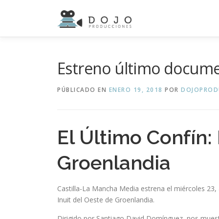
Saltar
al
contenido
Estreno último docume
PÚBLICADO EN
ENERO 19, 2018
POR
DOJOPROD
El Último Confín: 
Groenlandia
Castilla-La Mancha Media estrena el miércoles 23, a
Inuit del Oeste de Groenlandia.
Dirigido por Santiago David Domínguez, nos muestra 