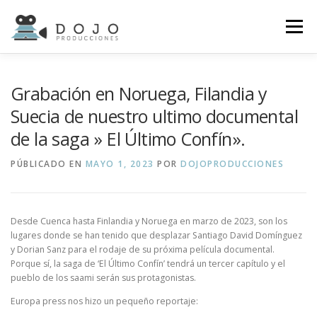
Saltar
al
Menú
contenido
INICIO
SERVICIOS
PORTFOLIO
GALERÍA
Grabación en Noruega, Filandia y
Suecia de nuestro ultimo documental
de la saga » El Último Confín».
NOTICIAS
CONTACTO
PÚBLICADO EN
MAYO 1, 2023
POR
DOJOPRODUCCIONES
Desde Cuenca hasta Finlandia y Noruega en marzo de 2023, son los
lugares donde se han tenido que desplazar Santiago David Domínguez
y Dorian Sanz para el rodaje de su próxima película documental.
Porque sí, la saga de ‘El Último Confín’ tendrá un tercer capítulo y el
pueblo de los saami serán sus protagonistas.
Europa press nos hizo un pequeño reportaje: