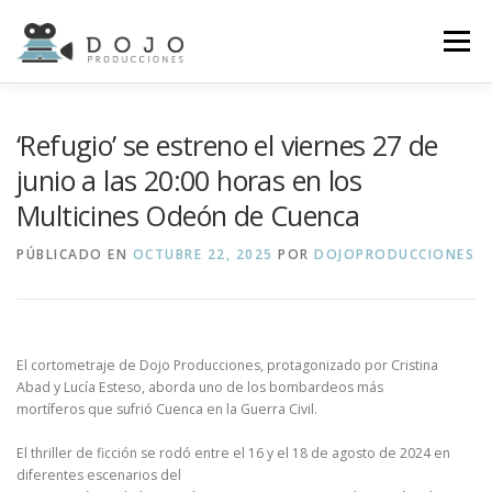
Saltar
al
Menú
contenido
INICIO
SERVICIOS
PORTFOLIO
GALERÍA
‘Refugio’ se estreno el viernes 27 de
junio a las 20:00 horas en los
Multicines Odeón de Cuenca
NOTICIAS
CONTACTO
PÚBLICADO EN
OCTUBRE 22, 2025
POR
DOJOPRODUCCIONES
El cortometraje de Dojo Producciones, protagonizado por Cristina
Abad y Lucía Esteso, aborda uno de los bombardeos más
mortíferos que sufrió Cuenca en la Guerra Civil.
El thriller de ficción se rodó entre el 16 y el 18 de agosto de 2024 en
diferentes escenarios del